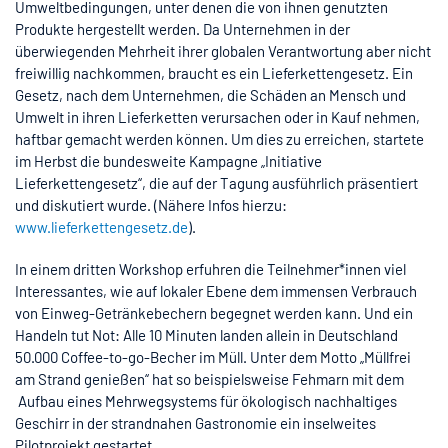
Umweltbedingungen, unter denen die von ihnen genutzten
Produkte hergestellt werden. Da Unternehmen in der
überwiegenden Mehrheit ihrer globalen Verantwortung aber nicht
freiwillig nachkommen, braucht es ein Lieferkettengesetz. Ein
Gesetz, nach dem Unternehmen, die Schäden an Mensch und
Umwelt in ihren Lieferketten verursachen oder in Kauf nehmen,
haftbar gemacht werden können. Um dies zu erreichen, startete
im Herbst die bundesweite Kampagne „Initiative
Lieferkettengesetz“, die auf der Tagung ausführlich präsentiert
und diskutiert wurde. (Nähere Infos hierzu:
www.lieferkettengesetz.de
).
In einem dritten Workshop erfuhren die Teilnehmer*innen viel
Interessantes, wie auf lokaler Ebene dem immensen Verbrauch
von Einweg-Getränkebechern begegnet werden kann. Und ein
Handeln tut Not: Alle 10 Minuten landen allein in Deutschland
50.000 Coffee-to-go-Becher im Müll. Unter dem Motto „Müllfrei
am Strand genießen“ hat so beispielsweise Fehmarn mit dem
Aufbau eines Mehrwegsystems für ökologisch nachhaltiges
Geschirr in der strandnahen Gastronomie ein inselweites
Pilotprojekt gestartet.