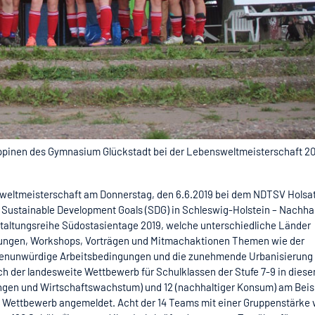
ippinen des Gymnasium Glückstadt bei der Lebensweltmeisterschaft 2
sweltmeisterschaft am Donnerstag, den 6.6.2019 bei dem NDTSV Holsat
Sustainable Development Goals (SDG) in Schleswig-Holstein – Nachhal
staltungsreihe Südostasientage 2019, welche unterschiedliche Länder
rungen, Workshops, Vorträgen und Mitmachaktionen Themen wie der
nunwürdige Arbeitsbedingungen und die zunehmende Urbanisierung 
h der landesweite Wettbewerb für Schulklassen der Stufe 7-9 in dies
ngen und Wirtschaftswachstum) und 12 (nachhaltiger Konsum) am Beis
n Wettbewerb angemeldet. Acht der 14 Teams mit einer Gruppenstärke 