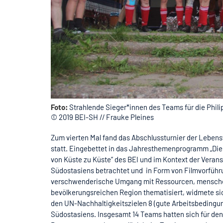
Foto:
Strahlende Sieger*innen des Teams für die Phil
© 2019 BEI-SH // Frauke Pleines
Zum vierten Mal fand das Abschlussturnier der Leben
statt. Eingebettet in das Jahresthemenprogramm „Die 
von Küste zu Küste“ des BEI und im Kontext der Veran
Südostasiens betrachtet und in Form von Filmvorfüh
verschwenderische Umgang mit Ressourcen, mensche
bevölkerungsreichen Region thematisiert, widmete sic
den UN-Nachhaltigkeitszielen 8 (gute Arbeitsbedingu
Südostasiens. Insgesamt 14 Teams hatten sich für de