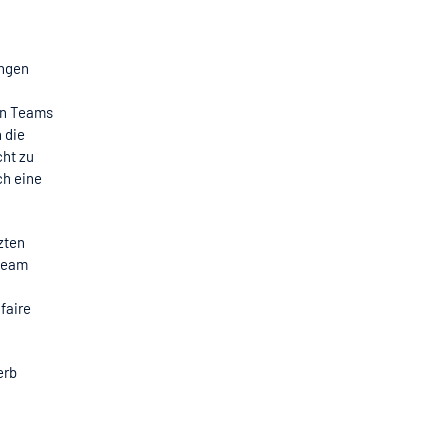
ungen
en Teams
 die
cht zu
ch eine
zten
 Team
faire
erb