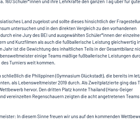
ca. 160 Schüler*innen und ihre Lehrkräfte den ganzen Tag über für gute
iatisches Land zugelost und sollte dieses hinsichtlich der Fragestell
sum untersuchen und in den direkten Vergleich zu den vorhandenen
 durch eine Jury des BEI und ausgewählten Schüler*innen der einzeln
rn und Kurzfilmen als auch die fußballerische Leistung gleichwertig in
ahr ist die Gewichtung des inhaltlichen Teils in der Gesamtbilanz ni
ebensweltmeister einige Teams mäßige fußballerische Leistungen dur
b des Turniers weit kommen.
 schließlich die Philippinen (Gymnasium Glückstadt), die bereits im let
nten, als Lebensweltmeister 2019 durch. Als Zweitplatzierte ging das
ttbewerb hervor. Den dritten Platz konnte Thailand (Hans-Geiger
 und vereinzelten Regenschauern zeigten die acht angetretenen Teams 
meister: In diesem Sinne freuen wir uns auf den kommenden Wettbew