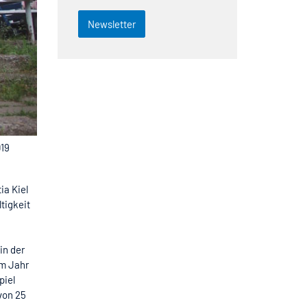
Newsletter
019
ia Kiel
tigkeit
in der
em Jahr
piel
von 25