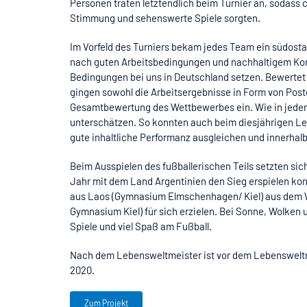
Personen traten letztendlich beim Turnier an, sodass 
Stimmung und sehenswerte Spiele sorgten.
Im Vorfeld des Turniers bekam jedes Team ein südostas
nach guten Arbeitsbedingungen und nachhaltigem Kon
Bedingungen bei uns in Deutschland setzen. Bewertet
gingen sowohl die Arbeitsergebnisse in Form von Poste
Gesamtbewertung des Wettbewerbes ein. Wie in jedem J
unterschätzen. So konnten auch beim diesjährigen L
gute inhaltliche Performanz ausgleichen und innerhal
Beim Ausspielen des fußballerischen Teils setzten sich
Jahr mit dem Land Argentinien den Sieg erspielen kon
aus Laos (Gymnasium Elmschenhagen/ Kiel) aus dem We
Gymnasium Kiel) für sich erzielen. Bei Sonne, Wolken
Spiele und viel Spaß am Fußball.
Nach dem Lebensweltmeister ist vor dem Lebenswelt
2020.
Zum Projekt