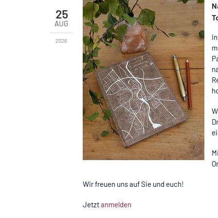
N
25
T
AUG
I
2026
m
P
na
R
h
W
Dr
e
Mi
O
Wir freuen uns auf Sie und euch!
Jetzt
anmelden