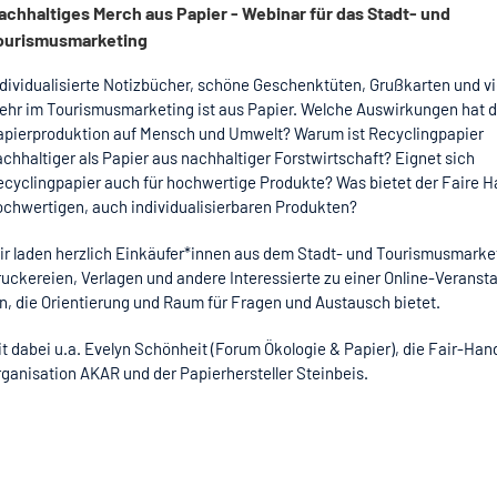
achhaltiges Merch aus Papier - Webinar für das Stadt- und
ourismusmarketing
ndividualisierte Notizbücher, schöne Geschenktüten, Grußkarten und vi
ehr im Tourismusmarketing ist aus Papier. Welche Auswirkungen hat d
apierproduktion auf Mensch und Umwelt? Warum ist Recyclingpapier
chhaltiger als Papier aus nachhaltiger Forstwirtschaft? Eignet sich
ecyclingpapier auch für hochwertige Produkte? Was bietet der Faire H
ochwertigen, auch individualisierbaren Produkten?
ir laden herzlich Einkäufer*innen aus dem Stadt- und Tourismusmarke
uckereien, Verlagen und andere Interessierte zu einer Online-Veranst
in, die Orientierung und Raum für Fragen und Austausch bietet.
t dabei u.a. Evelyn Schönheit (Forum Ökologie & Papier), die Fair-Han
rganisation AKAR und der Papierhersteller Steinbeis.