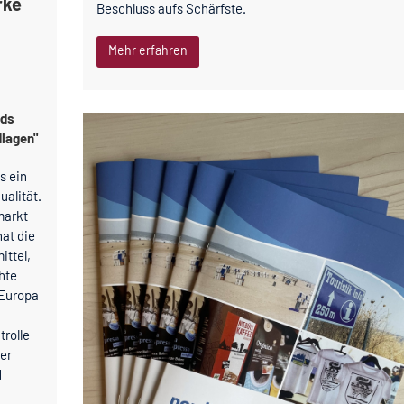
rke
Beschluss aufs Schärfste.
Mehr erfahren
rds
lagen"
s ein
ualität.
markt
hat die
ittel,
hte
 Europa
rolle
ber
d