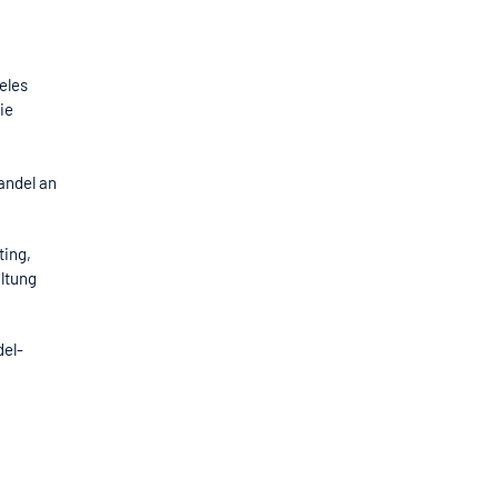
eles
ie
andel an
ting,
altung
del-