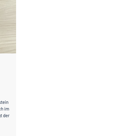
stein
ch im
t der