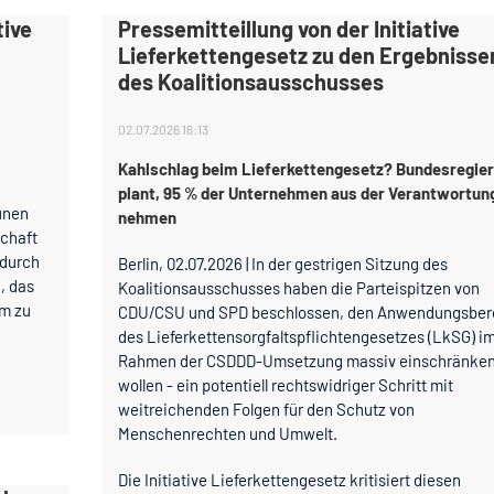
tive
Pressemitteillung von der Initiative
Lieferkettengesetz zu den Ergebnisse
des Koalitionsausschusses
02.07.2026 16:13
Kahlschlag beim Lieferkettengesetz? Bundesregie
plant, 95 % der Unternehmen aus der Verantwortun
ünen
nehmen
schaft
 durch
Berlin, 02.07.2026 | In der gestrigen Sitzung des
, das
Koalitionsausschusses haben die Parteispitzen von
am zu
CDU/CSU und SPD beschlossen, den Anwendungsber
des Lieferkettensorgfaltspflichtengesetzes (LkSG) i
Rahmen der CSDDD-Umsetzung massiv einschränken
wollen - ein potentiell rechtswidriger Schritt mit
weitreichenden Folgen für den Schutz von
Menschenrechten und Umwelt.
Die Initiative Lieferkettengesetz kritisiert diesen