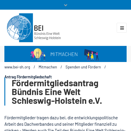
Mitglieder
Veranstaltungen
ZUKUNFT.GLOBAL
Kontakt
www.bei-sh.org
/
Mitmachen
/
Spenden und Fördern
/
Antrag Fördermitgliedschaft
Fördermitgliedsantrag
Bündnis Eine Welt
Schleswig-Holstein e.V.
Fördermitglieder tragen dazu bei, die entwicklungspolitische
Arbeit des Dachverbandes und seiner Mitglieder finanziell zu
stärken - Werden auch Sie Teil des Bündnis Eine Welt Schleswig-