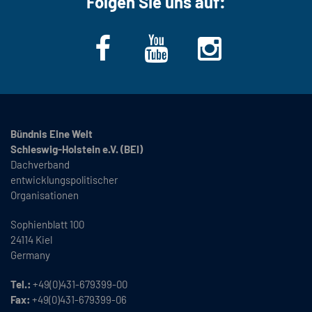
Folgen Sie uns auf:
Bündnis Eine Welt
Schleswig-Holstein e.V. (BEI)
Dachverband
entwicklungspolitischer
Organisationen
Sophienblatt 100
24114 Kiel
Germany
Tel.:
+49(0)431-679399-00
Fax:
+49(0)431-679399-06