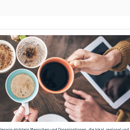
hleswig-Holstein Menschen und Organi
satione
n, die lokal, regional und