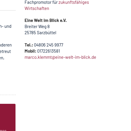
Fachpromotor für
zukunftsfähiges
Wirtschaften
Eine Welt im Blick e.V.
h- und
Breiter Weg 8
25785 Sarzbüttel
anderen
Tel.:
04806 245 9977
Mobil:
01722613581
etreut
marco.klemmt@eine-welt-im-blick.de
en,
iges