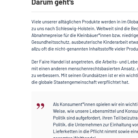
Darum geht's
Viele unserer alltäglichen Produkte werden in im Glob
zu uns nach Schleswig-Holstein. Weltweit sind die B
Abnahmepreise für die Kleinbäuer*innen bzw. niedriger
Gesundheitsschutz, ausbeuterische Kinderarbeit et
allzu oft die nicht-genannten Inhaltsstoffe vieler Prod
Der Faire Handel ist angetreten, die Arbeits- und Le
mit einen anderen menschenrechtsbasierten Ansatz, de
zu verbessern. Mit seinen Grundsätzen ist er ein wich
die globale Staatengemeinschaft verpflichtet hat.
,,
Als Konsument*innen spielen wir ein wicht
Weise, wie
unsere Lebensmittel und Kons
Politik sind aufgefordert, ihren Teil beizut
Politik, die Unternehmen zur Einhaltung vo
Lieferketten in die Pflicht nimmt
sowie
ein
gesamten Welthandel.