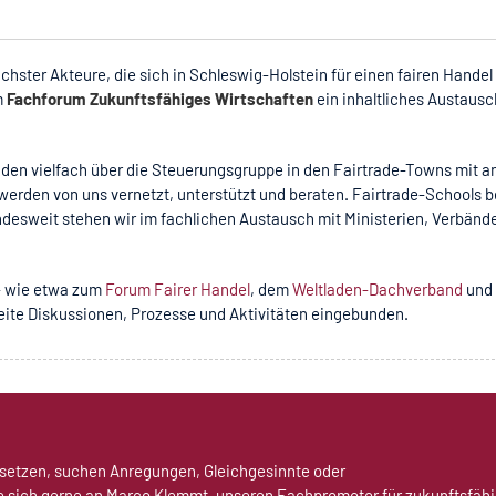
chster Akteure, die sich in Schleswig-Holstein für einen fairen Handel
m
Fachforum Zukunftsfähiges Wirtschaften
ein inhaltliches Austausc
läden vielfach über die Steuerungsgruppe in den Fairtrade-Towns mit 
werden von uns vernetzt, unterstützt und beraten. Fairtrade-Schools b
desweit stehen wir im fachlichen Austausch mit Ministerien, Verbänd
- wie etwa zum
Forum Fairer Handel
, dem
Weltladen-Dachverband
und
weite Diskussionen, Prozesse und Aktivitäten eingebunden.
insetzen, suchen Anregungen, Gleichgesinnte oder
 sich gerne an Marco Klemmt, unseren Fachpromotor für zukunftsfäh