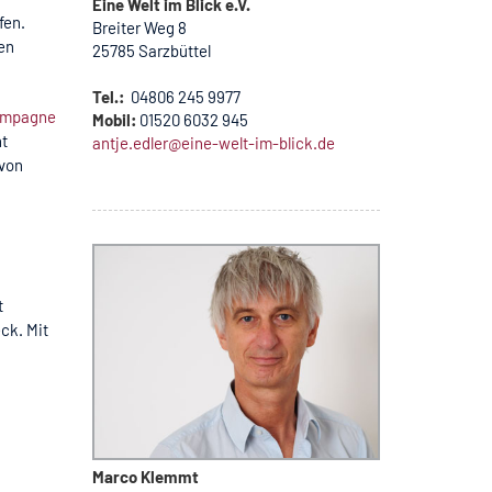
Eine Welt im Blick e.V.
fen.
Breiter Weg 8
en
25785 Sarzbüttel
Tel.:
04806 245 9977
Kampagne
Mobil:
01520 6032 945
t
antje.edler@eine-welt-im-blick.de
 von
t
ck. Mit
Marco Klemmt