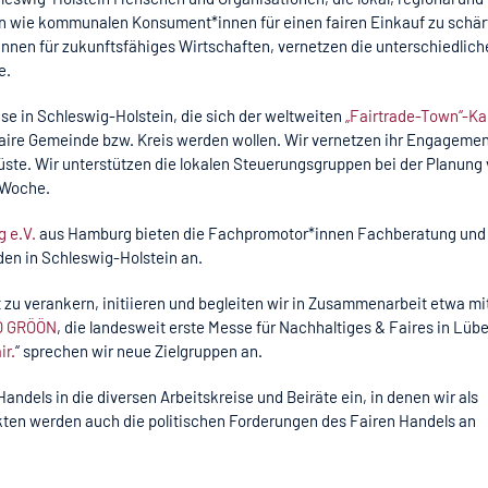
n wie kommunalen Konsument*innen für einen fairen Einkauf zu schär
innen
für zukunftsfähiges Wirtschaften, vernetzen die unterschiedlich
e.
se in Schleswig-Holstein, die sich der weltweiten
„Fairtrade-Town“-
faire Gemeinde bzw. Kreis werden wollen.
Wir
vernetzen ihr Engagemen
üste. Wir unterstützen die lokalen Steuerungsgruppen bei der Planung
n Woche.
g e.V.
aus Hamburg bieten die Fachpromotor*innen Fachberatung und
den in Schleswig-Holstein an.
t zu verankern, initiieren und begleiten wir in Zusammenarbeit etwa mi
O GRÖÖN
, die landesweit erste Messe für Nachhaltiges & Faires in Lübe
ir.
“ sprechen wir neue Zielgruppen an.
ndels in die diversen Arbeitskreise und Beiräte ein, in denen
wir als
ekten
werden auch die
politischen Forderungen des Fairen Handels an