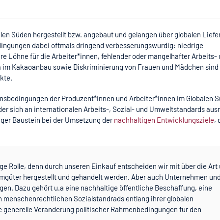
alen Süden hergestellt bzw. angebaut und gelangen über globalen Liefe
edingungen dabei oftmals
dringend verbesserungswürdig:
niedrige
e Löhne für die Arbeiter*innen, fehlender oder mangelhafter Arbeits-
wa im Kakaoanbau sowie Diskriminierung von Frauen und Mädchen
sind
ukte.
bensbedingungen der Produzent*innen und Arbeiter*innen im Globalen 
r sich an internationalen Arbeits-, Sozial- und Umweltstandards ausr
tiger Baustein bei der Umsetzung der
nachhaltigen Entwicklungsziele
, 
ige Rolle, denn durch unseren Einkauf
entscheiden wir mit über
die Art
umgüter
hergestellt und gehandelt werden. Aber auch Unternehmen un
ragen. Dazu gehört u.a eine nachhaltige öffentliche Beschaffung, eine
n menschenrechtlichen Sozialstandrads entlang ihrer globalen
e generelle Veränderung politischer Rahmenbedingungen für den