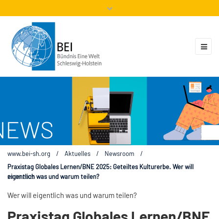
Mitglieder
Veranstaltungen
ZUKUNFT.GLOBAL
Kontakt
www.bei-sh.org
/
Aktuelles
/
Newsroom
/
Praxistag Globales Lernen/BNE 2025: Geteiltes Kulturerbe. Wer will
eigentlich was und warum teilen?
29.08.2025
Wer will eigentlich was und warum teilen?
Praxistag Globales Lernen/BNE