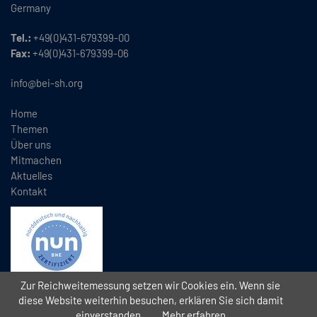
Germany
Tel.:
+49(0)431-679399-00
Fax:
+49(0)431-679399-06
info@bei-sh.org
Home
Themen
Über uns
Mitmachen
Aktuelles
Kontakt
Zur Reichweitemessung setzen wir Cookies ein. Wenn sie
diese Website weiterhin besuchen, erklären Sie sich damit
einverstanden.
Mehr erfahren
Copyright
2026 // Bündnis Eine Welt Schleswig-Holstein e.V. (BEI)