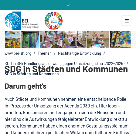
Mitglieder
Veranstaltungen
ZUKUNFT.GLOBAL
Kontakt
www.bei-sh.org
/
Themen
/
Nachhaltige Entwicklung
/
SDG in SH: Handlungsanschwung gegen Umsetzungsstau (2022-2025)
/
SDG in Städten und Kommunen
SDG in Städten und Kommunen
Darum geht's
Auch Städte und Kommunen nehmen eine entscheidende Rolle
im Prozess der Umsetzung der Agenda 2030 ein. Hier leben,
arbeiten, konsumieren und engagieren sich die Menschen und
hier sind die Auswirkungen fehlgeleiteter Entwicklung direkt zu
spüren. Kommunen haben einen enormen Gestaltungsspielraum
und können mit ihrem politischen Wirken unmittelbaren Einfluss