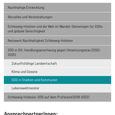
Nachhaltige Entwicklung
Aktuelles und Veranstaltungen
Schleswig-Holstein und die Welt im Wandel: Gemeinsam für SDGs
und globale Gerechtigkeit
Klima und Biodiversität
Lebensweltmeisterschaft
Faire, nachhaltige Fußball-Camps
Netzwerk Nachhaltigkeit Schleswig-Holstein
SDG in SH: Handlungsanschwung gegen Umsetzungsstau (2022-
2025)
Zukunftsfähige Landwirtschaft
Klima und Ozeane
SDG in Städten und Kommunen
Lebensweltmeister
Schleswig-Holstein: SDG auf dem Prüfstand (2019-2022)
SDG in Städten und Kommunen
Zukunftsfähige Landwirtschaft
Lebensweltmeister
Ansprechpartnerinnen: