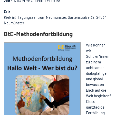
Zeit:
07.03.2026 // 10:00–17:00 Uhr
Ort:
Kiek in! Tagungszentrum Neumünster, Gartenstraße 32, 24534
Neumünster
BtE-Methodenfortbildung
Wie können
wir
Schüler*innen
zu einem
achtsamen,
dialogfähigen
und global
bewussten
Blick auf die
Welt begleiten?
Diese
ganztägige
Fortbildung