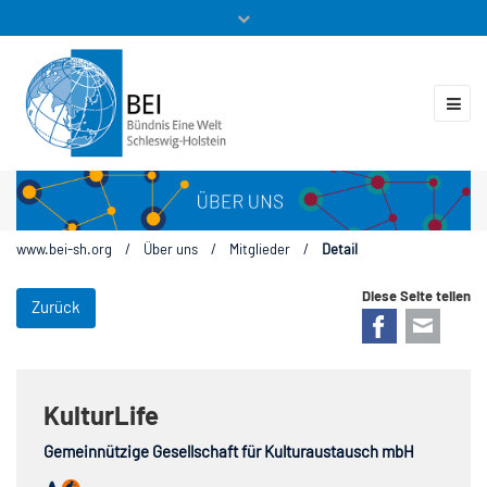
Mitglieder
Veranstaltungen
ZUKUNFT.GLOBAL
Kontakt
www.bei-sh.org
/
Über uns
/
Mitglieder
/
Detail
Diese Seite teilen
Zurück
Facebook
E-mail
KulturLife
Gemeinnützige Gesellschaft für Kulturaustausch mbH