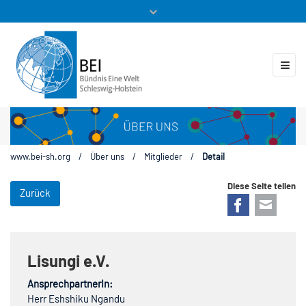
Mitglieder
Veranstaltungen
ZUKUNFT.GLOBAL
Kontakt
www.bei-sh.org
/
Über uns
/
Mitglieder
/
Detail
Diese Seite teilen
Zurück
Facebook
E-mail
Lisungi e.V.
AnsprechpartnerIn:
Herr Eshshiku Ngandu