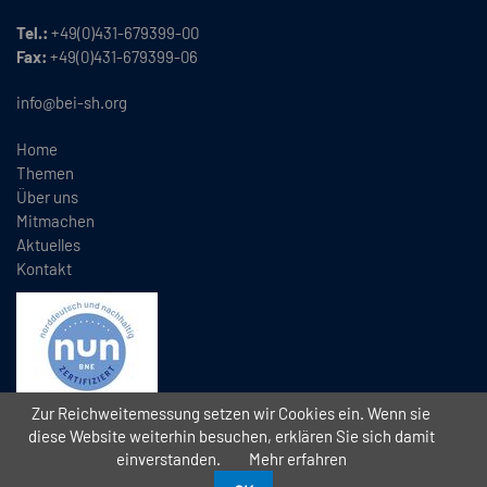
Tel.:
+49(0)431-679399-00
Fax:
+49(0)431-679399-06
info@bei-sh.org
Home
Themen
Über uns
Mitmachen
Aktuelles
Kontakt
Zur Reichweitemessung setzen wir Cookies ein. Wenn sie
diese Website weiterhin besuchen, erklären Sie sich damit
einverstanden.
Mehr erfahren
Copyright
2026 // Bündnis Eine Welt Schleswig-Holstein e.V. (BEI)
//
//
Datenschutz
Impressum
Kontakt