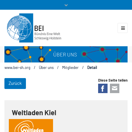
Mitglieder
Veranstaltungen
ZUKUNFT.GLOBAL
Kontakt
www.bei-sh.org
/
Über uns
/
Mitglieder
/
Detail
Diese Seite teilen
Zurück
Facebook
E-mail
Weltladen Kiel