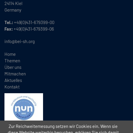
24114 Kiel
Germany
Tel.:
+49(0)431-679399-00
Fax:
+49(0)431-679399-06
info@bei-sh.org
Home
Themen
Über uns
Mitmachen
Aktuelles
Kontakt
Zur Reichweitemessung setzen wir Cookies ein. Wenn sie
diese Website weiterhin besuchen, erklären Sie sich damit