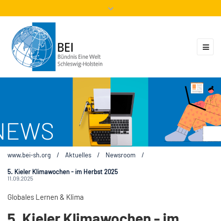
Mitglieder
Veranstaltungen
ZUKUNFT.GLOBAL
Kontakt
www.bei-sh.org
/
Aktuelles
/
Newsroom
/
5. Kieler Klimawochen - im Herbst 2025
11.09.2025
Globales Lernen & Klima
5. Kieler Klimawochen - im