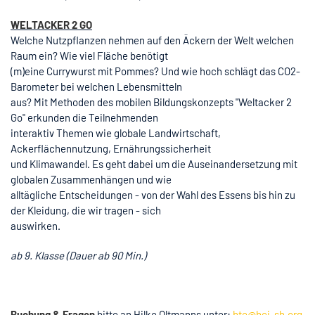
WELTACKER 2 GO
Welche Nutzpflanzen nehmen auf den Äckern der Welt welchen
Raum ein? Wie viel Fläche benötigt
(m)eine Currywurst mit Pommes? Und wie hoch schlägt das CO2-
Barometer bei welchen Lebensmitteln
aus? Mit Methoden des mobilen Bildungskonzepts "Weltacker 2
Go" erkunden die Teilnehmenden
interaktiv Themen wie globale Landwirtschaft,
Ackerflächennutzung, Ernährungssicherheit
und Klimawandel. Es geht dabei um die Auseinandersetzung mit
globalen Zusammenhängen und wie
alltägliche Entscheidungen - von der Wahl des Essens bis hin zu
der Kleidung, die wir tragen - sich
auswirken.
ab 9. Klasse (Dauer ab 90 Min.)
Buchung & Fragen
bitte an Hilke Oltmanns unter:
bte@bei-sh.org