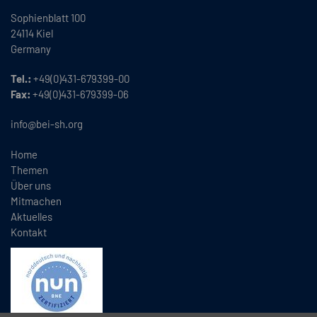
Sophienblatt 100
24114 Kiel
Germany
Tel.:
+49(0)431-679399-00
Fax:
+49(0)431-679399-06
info@bei-sh.org
Home
Themen
Über uns
Mitmachen
Aktuelles
Kontakt