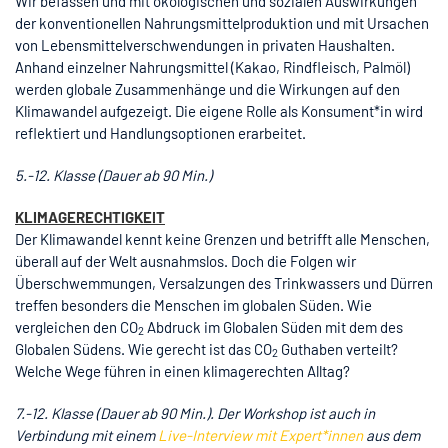
Wir befassen und mit ökologischen und sozialen Auswirkungen
der konventionellen Nahrungsmittelproduktion und mit Ursachen
von Lebensmittelverschwendungen in privaten Haushalten.
Anhand einzelner Nahrungsmittel (Kakao, Rindfleisch, Palmöl)
werden globale Zusammenhänge und die Wirkungen auf den
Klimawandel aufgezeigt. Die eigene Rolle als Konsument*in wird
reflektiert und Handlungsoptionen erarbeitet.
5.-12. Klasse (Dauer ab 90 Min.)
KLIMAGERECHTIGKEIT
Der Klimawandel kennt keine Grenzen und betrifft alle Menschen,
überall auf der Welt ausnahmslos. Doch die Folgen wir
Überschwemmungen, Versalzungen des Trinkwassers und Dürren
treffen besonders die Menschen im globalen Süden. Wie
vergleichen den CO
Abdruck im Globalen Süden mit dem des
2
Globalen Südens. Wie gerecht ist das CO
Guthaben verteilt?
2
Welche Wege führen in einen klimagerechten Alltag?
7.-12. Klasse (Dauer ab 90 Min.). Der Workshop ist auch in
Verbindung mit einem
Live-Interview mit Expert*innen
aus dem