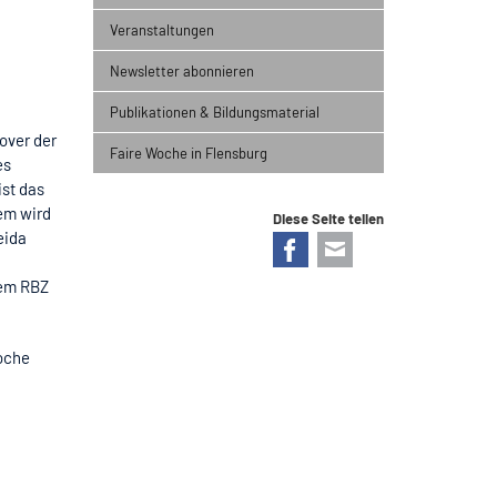
Veranstaltungen
Newsletter abonnieren
Publikationen & Bildungsmaterial
over der
Faire Woche in Flensburg
es
ist das
em wird
Diese Seite teilen
eida
Facebook
E-mail
dem RBZ
oche