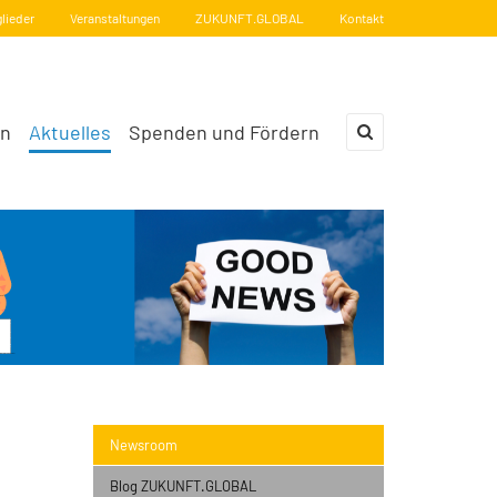
glieder
Veranstaltungen
ZUKUNFT.GLOBAL
Kontakt
en
Aktuelles
Spenden und Fördern
×
Newsroom
Blog ZUKUNFT.GLOBAL