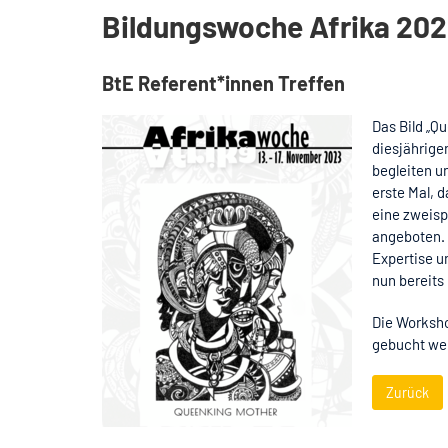
Bildungswoche Afrika 20
BtE Referent*innen Treffen
Das Bild „Q
diesjährige
begleiten u
erste Mal, 
eine zweisp
angeboten. 
Expertise u
nun bereits 
Die Worksh
gebucht we
Zurück