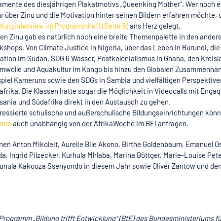
amente des diesjährigen Plakatmotivs „Queenking Mother“. Wer noch 
 über Zinu und die Motivation hinter seinen Bildern erfahren möchte, 
Kurzinterview im Programmheft (Seite 6)
ans Herz gelegt.
en Zinu gab es natürlich noch eine breite Themenpalette in den ander
shops. Von Climate Justice in Nigeria, über das Leben in Burundi, die
uation im Sudan, SDG 6 Wasser, Postkolonialismus in Ghana, den Kreisl
mwolle und Aquakultur im Kongo bis hinzu den Globalen Zusammenhä
spiel Kameruns sowie den SDGs in Sambia und vielfältigen Perspektive
frika. Die Klassen hatte sogar die Möglichkeit in Videocalls mit Engag
sania und Südafrika direkt in den Austausch zu gehen.
eressierte schulische und außerschulische Bildungseinrichtungen könn
ramm
auch unabhängig von der AfrikaWoche im BEI anfragen.
nen Anton Mikoleit, Aurelie Bile Akono, Birthe Goldenbaum, Emanuel O
a, Ingrid Pilzecker, Kurhula Mhlaba, Marina Böttger, Marie-Louise Pet
nunula Kakooza Ssenyondo in diesem Jahr sowie Oliver Zantow und de
rogramm „Bildung trifft Entwicklung“ (BtE) des Bundesministeriums fü