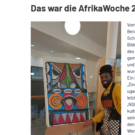
Das war die AfrikaWoche 
Vom
Ber
Sch
Bil
des
gem
und
wur
Ein 
„Zi
uga
let
„NS
kult
sein
den
Wor