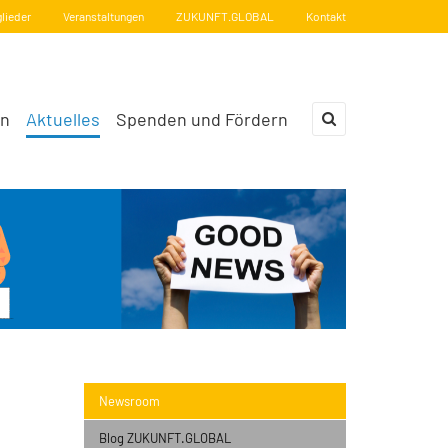
glieder
Veranstaltungen
ZUKUNFT.GLOBAL
Kontakt
en
Aktuelles
Spenden und Fördern
×
Newsroom
Blog ZUKUNFT.GLOBAL