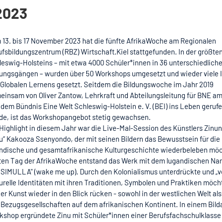
2023
 13. bis 17 November 2023 hat die fünfte AfrikaWoche am Regionalen
ufsbildungszentrum (RBZ) Wirtschaft.Kiel stattgefunden. In der größte
leswig-Holsteins – mit etwa 4000 Schüler*innen in 36 unterschiedlich
dungsgängen – wurden über 50 Workshops umgesetzt und wieder viele 
 Globalen Lernens gesetzt. Seitdem die Bildungswoche im Jahr 2019
einsam von Oliver Zantow, Lehrkraft und Abteilungsleitung für BNE a
 dem Bündnis Eine Welt Schleswig-Holstein e. V. (BEI) ins Leben geruf
de, ist das Workshopangebot stetig gewachsen.
Highlight in diesem Jahr war die Live-Mal-Session des Künstlers Zinun
nu“ Kakooza Ssenyondo, der mit seinen Bildern das Bewusstsein für die
ndische und gesamtafrikanische Kulturgeschichte wiederbeleben mö
zten Tag der AfrikaWoche entstand das Werk mit dem lugandischen N
ISIMULLA" (wake me up). Durch den Kolonialismus unterdrückte und „ve
urelle Identitäten mit ihren Traditionen, Symbolen und Praktiken möcht
er Kunst wieder in den Blick rücken - sowohl in der westlichen Welt als
 Bezugsgesellschaften auf dem afrikanischen Kontinent. In einem Bild
kshop ergründete Zinu mit Schüler*innen einer Berufsfachschulklasse