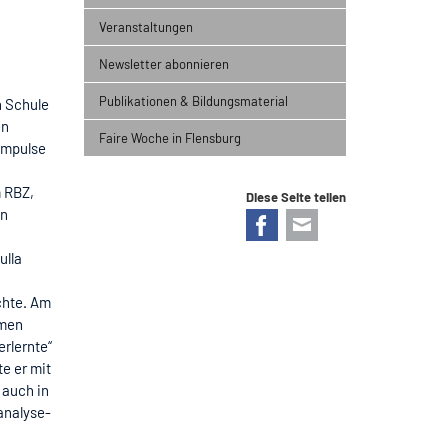
Veranstaltungen
Newsletter abonnieren
Publikationen & Bildungsmaterial
n Schule
en
Faire Woche in Flensburg
Impulse
m RBZ,
Diese Seite teilen
en
Facebook
E-mail
ulla
chte. Am
amen
rlernte“
e er mit
 auch in
analyse-