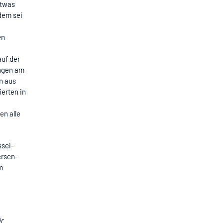
etwas
dem sei
en
auf der
ngen am
n aus
ierten in
en alle
ssei-
ersen-
m
r