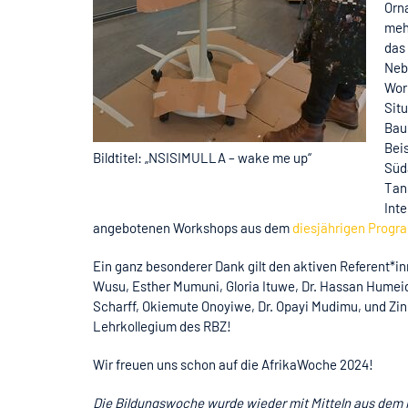
Orn
mehr
das
Neb
Work
Sit
Bau
Bei
Bildtitel: „NSISIMULLA – wake me up“
Süda
Tan
Int
angebotenen Workshops aus dem
diesjährigen Prog
Ein ganz besonderer Dank gilt den aktiven Referent*in
Wusu, Esther Mumuni, Gloria Ituwe, Dr. Hassan Humeid
Scharff, Okiemute Onoyiwe, Dr. Opayi Mudimu, und Zi
Lehrkollegium des RBZ!
Wir freuen uns schon auf die AfrikaWoche 2024!
Die Bildungswoche wurde wieder mit Mitteln aus dem P