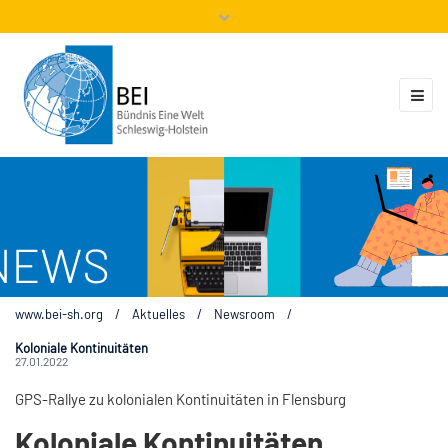
Mitglieder
Veranstaltungen
ZUKUNFT.GLOBAL
Kontakt
www.bei-sh.org
/
Aktuelles
/
Newsroom
/
Koloniale Kontinuitäten
27.01.2022
GPS-Rallye zu kolonialen Kontinuitäten in Flensburg
Koloniale Kontinuitäten