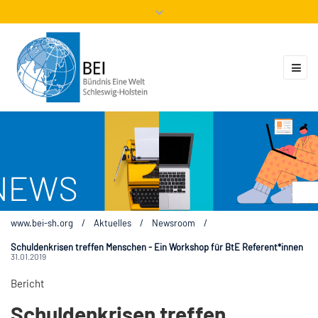
Mitglieder
Veranstaltungen
ZUKUNFT.GLOBAL
Kontakt
www.bei-sh.org
/
Aktuelles
/
Newsroom
/
Schuldenkrisen treffen Menschen - Ein Workshop für BtE Referent*innen
31.01.2019
Bericht
Schuldenkrisen treffen