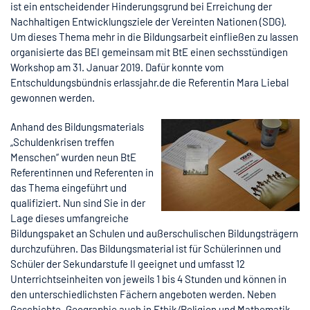
ist ein entscheidender Hinderungsgrund bei Erreichung der
Nachhaltigen Entwicklungsziele der Vereinten Nationen (SDG).
Um dieses Thema mehr in die Bildungsarbeit einfließen zu lassen
organisierte das BEI gemeinsam mit BtE einen sechsstündigen
Workshop am 31. Januar 2019. Dafür konnte vom
Entschuldungsbündnis erlassjahr.de die Referentin Mara Liebal
gewonnen werden.
Anhand des Bildungsmaterials
„Schuldenkrisen treffen
Menschen“ wurden neun BtE
Referentinnen und Referenten in
das Thema eingeführt und
qualifiziert. Nun sind Sie in der
Lage dieses umfangreiche
Bildungspaket an Schulen und außerschulischen Bildungsträgern
durchzuführen. Das Bildungsmaterial ist für Schülerinnen und
Schüler der Sekundarstufe II geeignet und umfasst 12
Unterrichtseinheiten von jeweils 1 bis 4 Stunden und können in
den unterschiedlichsten Fächern angeboten werden. Neben
Geschichte, Geographie auch in Ethik/Religion und Mathematik,