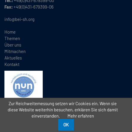
Tel.:
+49(0)431-679399-00
Fax:
+49(0)431-679399-06
info@bei-sh.org
Home
Themen
Über uns
Mitmachen
Aktuelles
Kontakt
Zur Reichweitemessung setzen wir Cookies ein. Wenn sie
diese Website weiterhin besuchen, erklären Sie sich damit
einverstanden.
Mehr erfahren
Copyright
2026 // Bündnis Eine Welt Schleswig-Holstein e.V. (BEI)
//
//
Datenschutz
Impressum
Kontakt
OK