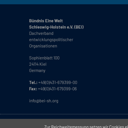
Bündnis Eine Welt
Schleswig-Holstein e.V. (BEI)
Dachverband
entwicklungspolitischer
Organisationen
Sophienblatt 100
24114 Kiel
Germany
Tel.:
+49(0)431-679399-00
Fax:
+49(0)431-679399-06
info@bei-sh.org
Copyright
2026 // Bündnis Eine Welt Schleswig-Holstein e.V. 
Zur Reichweitemessung setzen wir Cookies ein