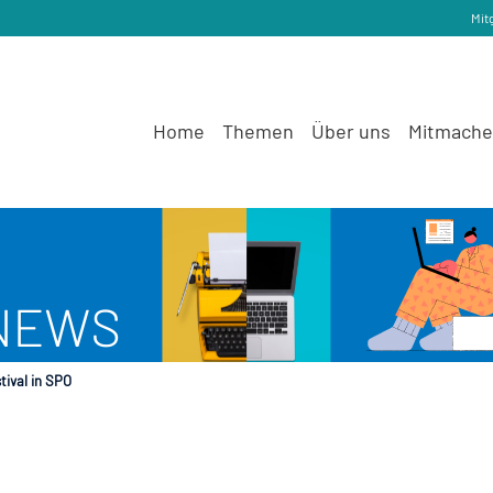
Mit
Home
Themen
Über uns
Mitmach
tival in SPO