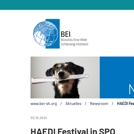
www.bei-sh.org
/
Aktuelles
/
Newsroom
/
HAEDI Fes
02.10.2024
HAEDI Festival in SPO