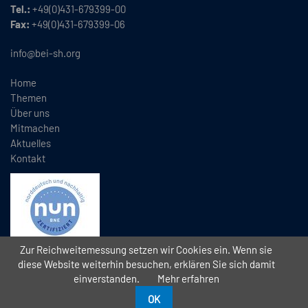
Tel.:
+49(0)431-679399-00
Fax:
+49(0)431-679399-06
info@bei-sh.org
Home
Themen
Über uns
Mitmachen
Aktuelles
Kontakt
Zur Reichweitemessung setzen wir Cookies ein. Wenn sie
diese Website weiterhin besuchen, erklären Sie sich damit
einverstanden.
Mehr erfahren
Copyright
2026 // Bündnis Eine Welt Schleswig-Holstein e.V. (BEI)
//
//
Datenschutz
Impressum
Kontakt
OK