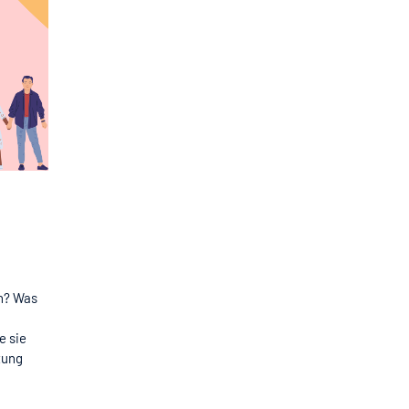
en? Was
e sie
zung