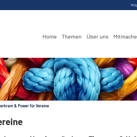
Mit
Home
Themen
Über uns
Mitmach
ierkram & Power für Vereine
ereine