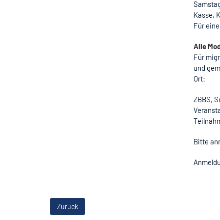
Samstag,
Kasse, K
Für eine
Alle Mod
Für mig
und gem
Ort:
ZBBS, S
Veranst
Teilnah
Bitte an
Anmeldu
Zurück