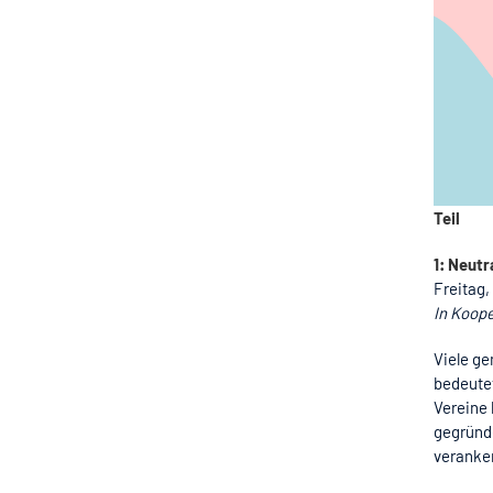
Teil
1: Neut
Freitag,
In Koop
Viele ge
bedeutet
Vereine 
gegründe
veranker