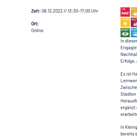
Zeit:
08.12.2022 // 13:30–17:00 Uhr
Ort:
Online
In dies
Engagier
Nachhalt
Erfolge,
Es ist H
Lernwer
Zwischen
Städten
Herausfo
ergänzt 
erarbeit
In Klein
bereits 