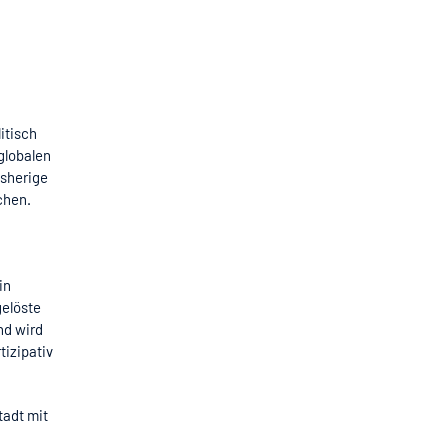
itisch
globalen
isherige
chen.
in
gelöste
nd wird
tizipativ
tadt mit