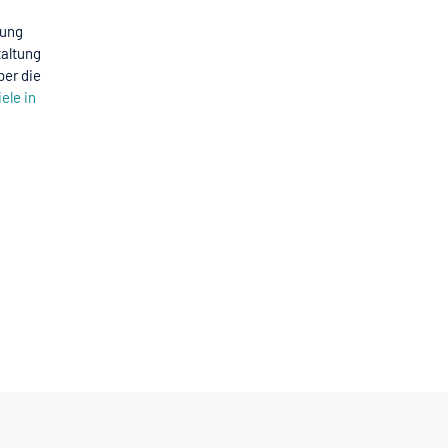
dung
taltung
ber die
ele in