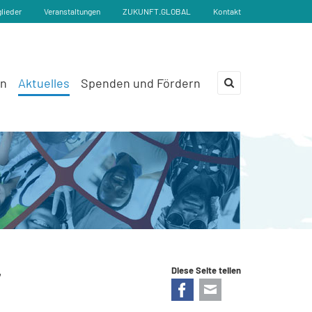
glieder
Veranstaltungen
ZUKUNFT.GLOBAL
Kontakt
en
Aktuelles
Spenden und Fördern
×
r
Diese Seite teilen
Facebook
E-mail