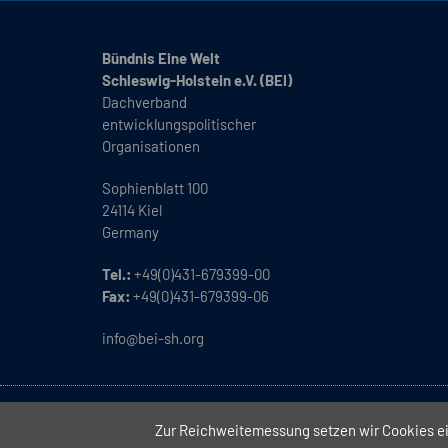
Bündnis Eine Welt
Schleswig-Holstein e.V. (BEI)
Dachverband
entwicklungspolitischer
Organisationen
Sophienblatt 100
24114 Kiel
Germany
Tel.:
+49(0)431-679399-00
Fax:
+49(0)431-679399-06
info@bei-sh.org
Copyright
2026 // Bündnis Eine Welt Schleswig-Holstein e.V. 
Zur Reichweitemessung setzen wir Cookies ein