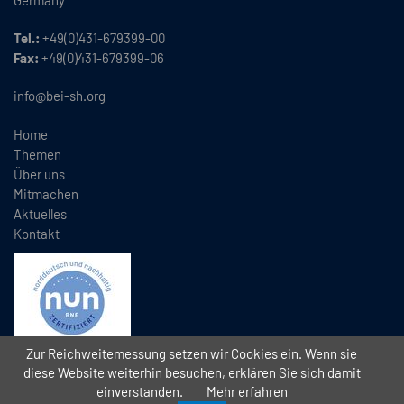
Tel.:
+49(0)431-679399-00
Fax:
+49(0)431-679399-06
info@bei-sh.org
Home
Themen
Über uns
Mitmachen
Aktuelles
Kontakt
Zur Reichweitemessung setzen wir Cookies ein. Wenn sie
diese Website weiterhin besuchen, erklären Sie sich damit
einverstanden.
Mehr erfahren
Copyright
2026 // Bündnis Eine Welt Schleswig-Holstein e.V. (BEI)