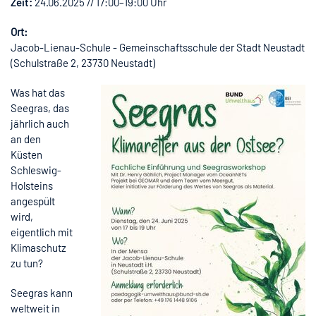
Zeit:
24.06.2025 // 17:00–19:00 Uhr
Ort:
Jacob-Lienau-Schule - Gemeinschaftsschule der Stadt Neustadt
(Schulstraße 2, 23730 Neustadt)
Was hat das
Seegras, das
jährlich auch
an den
Küsten
Schleswig-
Holsteins
angespült
wird,
eigentlich mit
Klimaschutz
zu tun?
Seegras kann
weltweit in