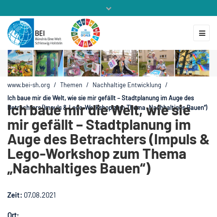
Mitglieder
Veranstaltungen
ZUKUNFT.GLOBAL
Kontakt
www.bei-sh.org
/
Themen
/
Nachhaltige Entwicklung
/
Ich baue mir die Welt, wie sie mir gefällt – Stadtplanung im Auge des
Ich baue mir die Welt, wie sie
Betrachters (Impuls & Lego-Workshop zum Thema „Nachhaltiges Bauen“)
mir gefällt – Stadtplanung im
Auge des Betrachters (Impuls &
Lego-Workshop zum Thema
„Nachhaltiges Bauen“)
Zeit:
07.08.2021
Ort: