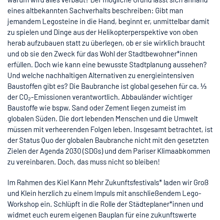
eines altbekannten Sachverhalts beschreiben: Gibt man
jemandem Legosteine in die Hand, beginnt er, unmittelbar damit
zu spielen und Dinge aus der Helikopterperspektive von oben
herab aufzubauen statt zu überlegen, ob er sie wirklich braucht
und ob sie den Zweck für das Wohl der Stadtbewohner*innen
erfüllen. Doch wie kann eine bewusste Stadtplanung aussehen?
Und welche nachhaltigen Alternativen zu energieintensiven
Baustoffen gibt es? Die Baubranche ist global gesehen für ca. ⅓
der CO₂-Emissionen verantwortlich. Abbauländer wichtiger
Baustoffe wie bspw. Sand oder Zement liegen zumeist im
globalen Süden. Die dort lebenden Menschen und die Umwelt
müssen mit verheerenden Folgen leben. Insgesamt betrachtet, ist
der Status Quo der globalen Baubranche nicht mit den gesetzten
Zielen der Agenda 2030 (SDGs) und dem Pariser Klimaabkommen
zu vereinbaren. Doch, das muss nicht so bleiben!
Im Rahmen des Kiel Kann Mehr Zukunftsfestivals* laden wir Groß
und Klein herzlich zu einem Impuls mit anschließendem Lego-
Workshop ein. Schlüpft in die Rolle der Städteplaner*innen und
widmet euch eurem eigenen Bauplan für eine zukunftswerte