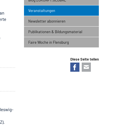
Veranstaltungen
 an
erte
Newsletter abonnieren
Publikationen & Bildungsmaterial
m
Faire Woche in Flensburg
Diese Seite teilen
Facebook
E-mail
hleswig-
Z).