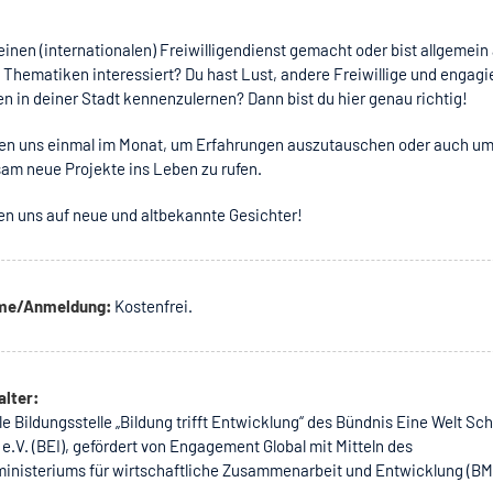
einen (internationalen) Freiwilligendienst gemacht oder bist allgemein
 Thematiken interessiert? Du hast Lust, andere Freiwillige und engagi
 in deiner Stadt kennenzulernen? Dann bist du hier genau richtig!
ffen uns einmal im Monat, um Erfahrungen auszutauschen oder auch u
am neue Projekte ins Leben zu rufen.
en uns auf neue und altbekannte Gesichter!
hme/Anmeldung:
Kostenfrei.
alter:
e Bildungsstelle „Bildung trifft Entwicklung“ des Bündnis Eine Welt Sc
 e.V. (BEI), gefördert von Engagement Global mit Mitteln des
inisteriums für wirtschaftliche Zusammenarbeit und Entwicklung (BM