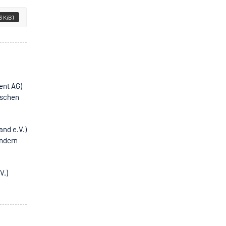
3 KiB)
ent AG)
ischen
and e.V.)
ändern
V.)