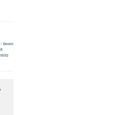
- Verein
lt
rstütz
r