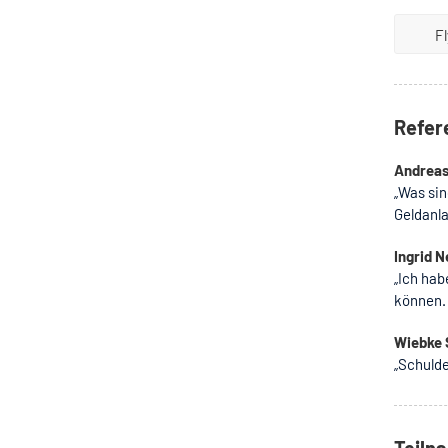
F
Refer
Andreas
„Was sin
Geldanl
Ingrid N
„Ich hab
können. 
Wiebke 
„Schulde
Teiln