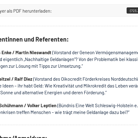
lyer als PDF herunterladen:
(723,
entinnen und Referenten:
 Enke / Martin Nieswandt
(Vorstand der Geneon Vermögensmanagem
d eigentlich „Nachhaltige Geldanlagen“? Von der Problematik bei klass
agen zur Lösung mit Tipps zur Umsetzung.“
eitzel / Ralf Diez
(Vorstand des Oikocredit Förderkreises Norddeutschl
e Ideen – ihr habt Geld: Wie Kreativität und Mikrokredit das Leben ver
Sonne und alternative Energien und deren Förderung.“
Schühmann / Volker Leptien
(Bündnis Eine Welt Schleswig-Holstein e.
nkrisen treffen Menschen – wie trägt meine Geldanlage dazu bei?“
ahme/Anmeldung: