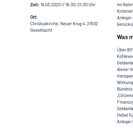
Zeit:
19.03.2020 // 19:30–21:30 Uhr
Im Rahme
Kriterie
Ort:
Anleger 
Christuskirche, Neuer Krug 4, 21502
berücks
Geesthacht
Was m
Über 80
Kohlever
Geldanla
dieser V
transpar
Wirkung,
Bündnis 
„Citizen
Finanzsy
Geldanla
Hebel f
Anleger 