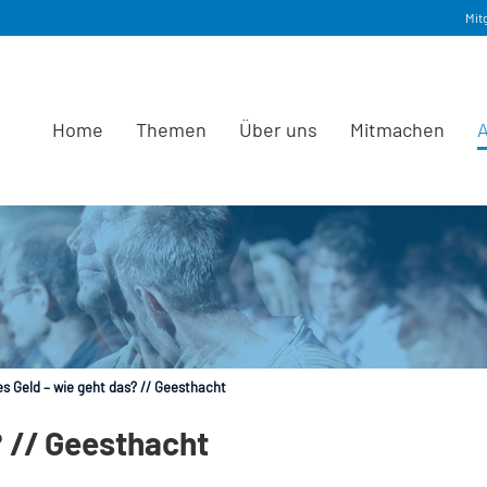
Mit
Home
Themen
Über uns
Mitmachen
A
s Geld – wie geht das? // Geesthacht
? // Geesthacht