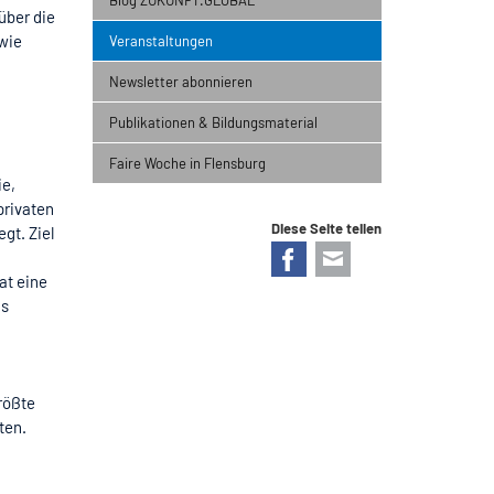
über die
 wie
Veranstaltungen
Newsletter abonnieren
Publikationen & Bildungsmaterial
Faire Woche in Flensburg
ie,
privaten
Diese Seite teilen
gt. Ziel
Facebook
E-mail
at eine
as
e
rößte
ten.