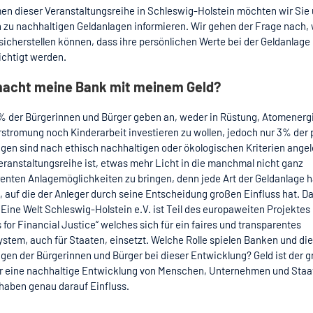
n dieser Veranstaltungsreihe in Schleswig-Holstein möchten wir Sie 
n zu nachhaltigen Geldanlagen informieren. Wir gehen der Frage nach,
sicherstellen können, dass ihre persönlichen Werte bei der Geldanlage
ichtigt werden.
acht meine Bank mit meinem Geld?
% der Bürgerinnen und Bürger geben an, weder in Rüstung, Atomenerg
stromung noch Kinderarbeit investieren zu wollen, jedoch nur 3% der 
gen sind nach ethisch nachhaltigen oder ökologischen Kriterien angele
eranstaltungsreihe ist, etwas mehr Licht in die manchmal nicht ganz
enten Anlagemöglichkeiten zu bringen, denn jede Art der Geldanlage h
 auf die der Anleger durch seine Entscheidung großen Einfluss hat. D
Eine Welt Schleswig-Holstein e.V. ist Teil des europaweiten Projektes
s for Financial Justice“ welches sich für ein faires und transparentes
stem, auch für Staaten, einsetzt. Welche Rolle spielen Banken und di
gen der Bürgerinnen und Bürger bei dieser Entwicklung? Geld ist der g
ür eine nachhaltige Entwicklung von Menschen, Unternehmen und Staa
haben genau darauf Einfluss.