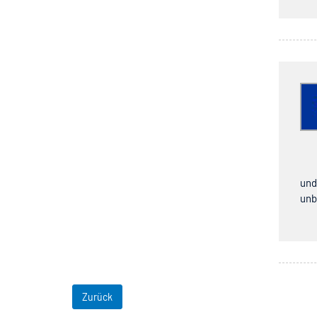
und
unb
Zurück