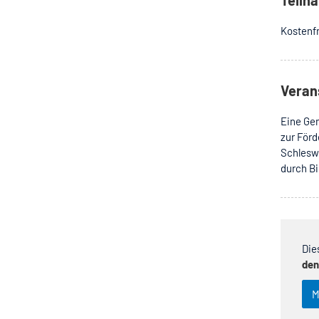
Kostenfr
Veran
Eine Gem
zur Förd
Schleswi
durch Bi
Die
den
M