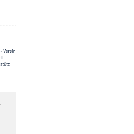
- Verein
lt
rstütz
r