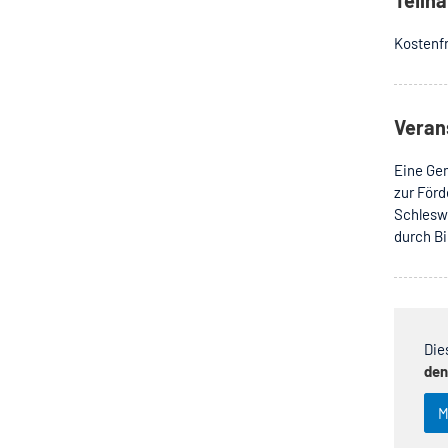
Kostenfr
Veran
Eine Gem
zur Förd
Schleswi
durch Bi
Die
den
M