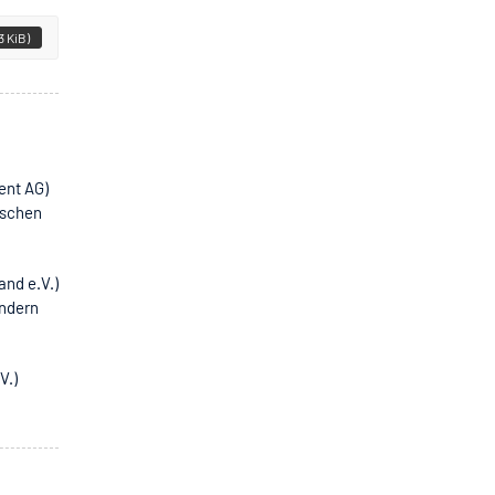
3 KiB)
ent AG)
ischen
and e.V.)
ändern
V.)