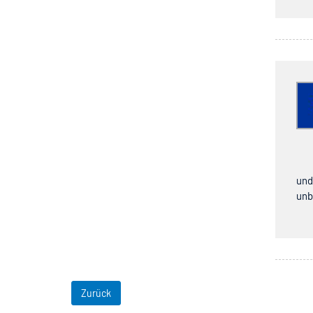
und
unb
Zurück