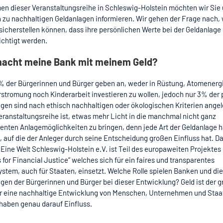
n dieser Veranstaltungsreihe in Schleswig-Holstein möchten wir Sie 
n zu nachhaltigen Geldanlagen informieren. Wir gehen der Frage nach,
sicherstellen können, dass ihre persönlichen Werte bei der Geldanlage
ichtigt werden.
acht meine Bank mit meinem Geld?
% der Bürgerinnen und Bürger geben an, weder in Rüstung, Atomenerg
stromung noch Kinderarbeit investieren zu wollen, jedoch nur 3% der 
gen sind nach ethisch nachhaltigen oder ökologischen Kriterien angele
eranstaltungsreihe ist, etwas mehr Licht in die manchmal nicht ganz
enten Anlagemöglichkeiten zu bringen, denn jede Art der Geldanlage h
 auf die der Anleger durch seine Entscheidung großen Einfluss hat. D
Eine Welt Schleswig-Holstein e.V. ist Teil des europaweiten Projektes
s for Financial Justice“ welches sich für ein faires und transparentes
stem, auch für Staaten, einsetzt. Welche Rolle spielen Banken und di
gen der Bürgerinnen und Bürger bei dieser Entwicklung? Geld ist der g
ür eine nachhaltige Entwicklung von Menschen, Unternehmen und Staa
haben genau darauf Einfluss.