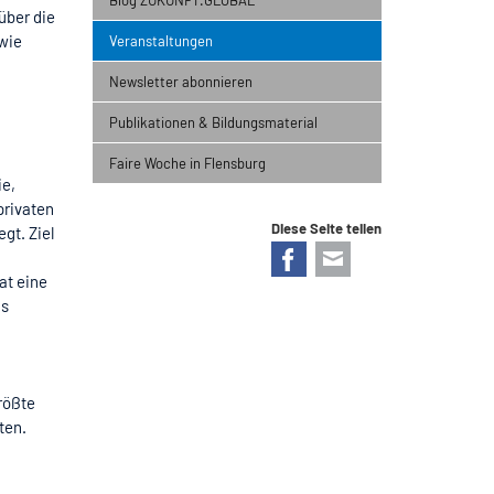
über die
 wie
Veranstaltungen
Newsletter abonnieren
Publikationen & Bildungsmaterial
Faire Woche in Flensburg
ie,
privaten
Diese Seite teilen
gt. Ziel
Facebook
E-mail
at eine
as
e
rößte
ten.