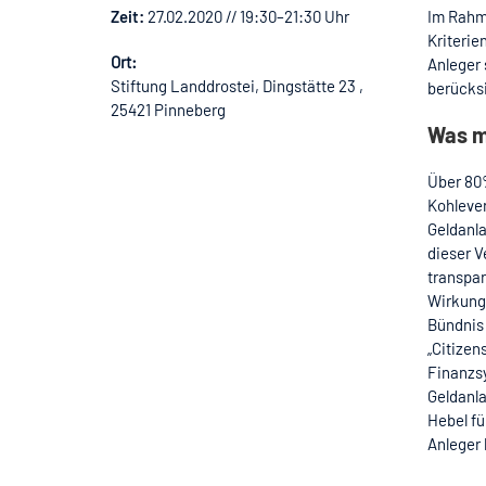
Zeit:
27.02.2020 // 19:30–21:30 Uhr
Im Rahme
Kriterie
Ort:
Anleger 
Stiftung Landdrostei, Dingstätte 23 ,
berücks
25421 Pinneberg
Was m
Über 80
Kohlever
Geldanla
dieser V
transpar
Wirkung,
Bündnis 
„Citizen
Finanzsy
Geldanla
Hebel f
Anleger 