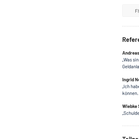
F
Refer
Andreas
„Was sin
Geldanl
Ingrid N
„Ich hab
können. 
Wiebke 
„Schulde
Teiln