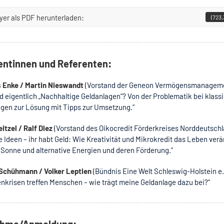
lyer als PDF herunterladen:
(723,
entinnen und Referenten:
 Enke / Martin Nieswandt
(Vorstand der Geneon Vermögensmanagem
d eigentlich „Nachhaltige Geldanlagen“? Von der Problematik bei klass
agen zur Lösung mit Tipps zur Umsetzung.“
eitzel / Ralf Diez
(Vorstand des Oikocredit Förderkreises Norddeutschl
e Ideen – ihr habt Geld: Wie Kreativität und Mikrokredit das Leben ver
Sonne und alternative Energien und deren Förderung.“
Schühmann / Volker Leptien
(Bündnis Eine Welt Schleswig-Holstein e.
nkrisen treffen Menschen – wie trägt meine Geldanlage dazu bei?“
ahme/Anmeldung: