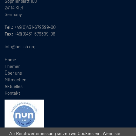
Sophienblatt 100
24114 Kiel
Germany
Tel.:
+49(0)431-679399-00
Fax:
+49(0)431-679399-06
info@bei-sh.org
Home
Themen
Über uns
Mitmachen
Aktuelles
Kontakt
Zur Reichweitemessung setzen wir Cookies ein. Wenn sie