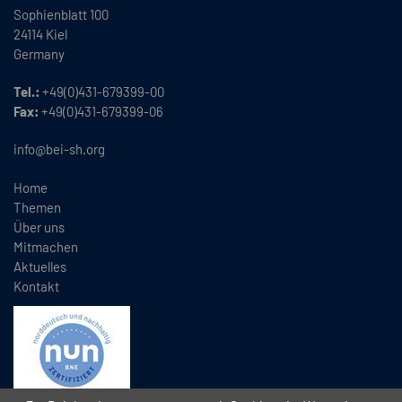
Sophienblatt 100
24114 Kiel
Germany
Tel.:
+49(0)431-679399-00
Fax:
+49(0)431-679399-06
info@bei-sh.org
Home
Themen
Über uns
Mitmachen
Aktuelles
Kontakt