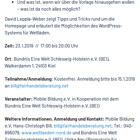
Und was ist, wenn wir über die Vorlage hinausgehen wollen
– was ist da noch alles möglich?
David Leppla-Weber zeigt Tipps und Tricks rund um die
Homepage und erläutert die Möglichkeiten des WordPress-
Systems für Weltläden.
Zeit:
23.1.2019 // 17:00 bis 20:00 Uhr
Ort
: Bündnis Eine Welt Schleswig-Holstein e.V. (BEI),
Walkerdamm 1, 24103 Kiel
Teilnahme/Anmeldung
: Kostenfrei. Anmeldung bitte bis 15.1.2019
an
bill@fairhandelsberatung.net
Veranstalter:
Mobile Bildung e.V. in Kooperation mit dem
Bündnis Eine Welt Schleswig-Holstein e.V. (BEI)
Weitere Informationen, Anmeldung und Kontakt:
Mobile Bildung
e.V, Hans-Christoph Bill,
bill@fairhandelsberatung.net
, Tel.: 040-
896079,
www.weltlaeden-nord.de
und Bündnis Eine Welt
Schleswig-Holstein e.V. (BEI), Ulrike Neu (Promotorin für