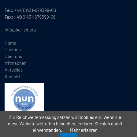
Tel.:
+49(0)431-679399-00
Fax:
+49(0)431-679399-06
info@bei-sh.org
Home
Themen
Über uns
Mitmachen
Aktuelles
Kontakt
Zur Reichweitemessung setzen wir Cookies ein. Wenn sie
diese Website weiterhin besuchen, erklären Sie sich damit
einverstanden.
Mehr erfahren
Copyright
2026 // Bündnis Eine Welt Schleswig-Holstein e.V. (BEI)
//
//