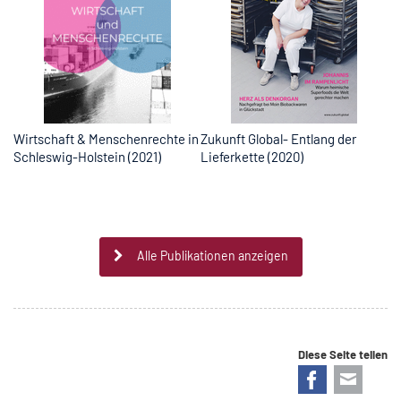
ng
Wirtschaft & Menschenrechte in
Zukunft Global- Entlang der
Zu
Schleswig-Holstein (2021)
Lieferkette (2020)
Fa
Alle Publikationen anzeigen
Diese Seite teilen
Facebook
E-mail