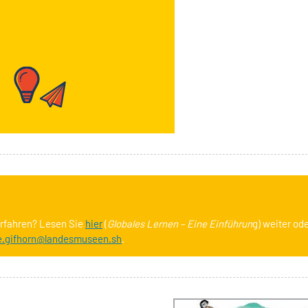
erfahren? Lesen Sie
hier
(
Globales Lernen – Eine Einführun
g) weiter od
e.gifhorn@landesmuseen.sh
.