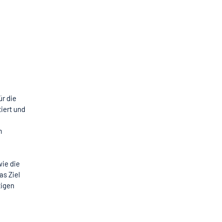
ür die
iert und
m
ie die
as Ziel
tigen