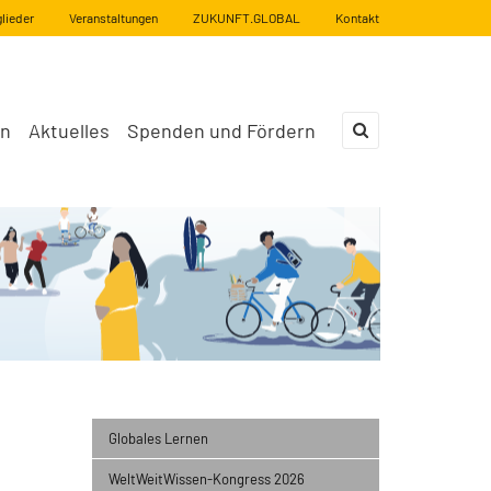
glieder
Veranstaltungen
ZUKUNFT.GLOBAL
Kontakt
en
Aktuelles
Spenden und Fördern
×
Globales Lernen
WeltWeitWissen-Kongress 2026