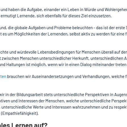
 und haben die Aufgabe, einander ein Leben in Würde und Wohlergehe
 ermutigt Lernende, sich ebenfalls für dieses Ziel einzusetzen.
d, die globale Aufgaben und Probleme beleuchten - das ist der erste 
t es um Möglichkeiten der Lernenden, selbst aktiv zu werden für eine f
echte und würdevolle Lebensbedingungen für Menschen überall auf der 
eit zwischen Menschen unterschiedlicher Herkunft, unterschiedlichen A
 und Haltungen ist möglich, wenn wir in einen Dialog miteinander trete
hten
brauchen wir Auseinandersetzungen und Verhandlungen, welche f
 wir in der Bildungsarbeit stets unterschiedliche Perspektiven in Auge
otiven und Interessen der Menschen, welche unterschiedliche Perspek
st, unterschiedliche Werte und Interessen wahrzunehmen und zu respek
(Empathiefähigkeit).
ales Lernen auf?