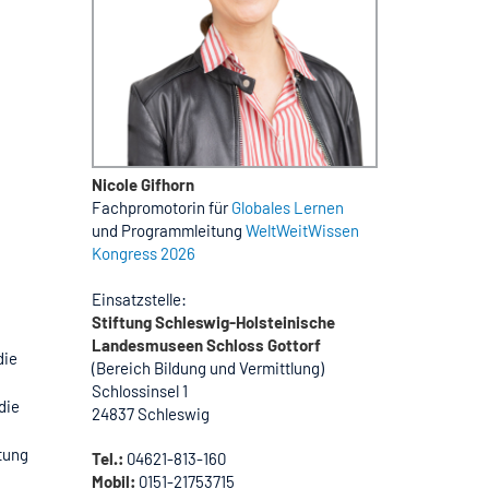
Nicole Gifhorn
Fachpromotorin für
Globales Lernen
und Programmleitung
WeltWeitWissen
Kongress 2026
Einsatzstelle:
Stiftung Schleswig-Holsteinische
Landesmuseen Schloss Gottorf
die
(Bereich Bildung und Vermittlung)
Schlossinsel 1
die
24837 Schleswig
tung
Tel.:
04621-813-160
Mobil:
0151-21753715