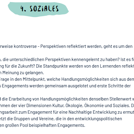
weise kontroverse - Perspektiven reflektiert werden, geht es um den
, die unterschiedlichen Perspektiven kennengelernt zu haben? Ist es f
g für die Zukunft? Die Standpunkte werden von den Lernenden reflekt
n Meinung zu gelangen.
e Frage in den Mittelpunkt, welche Handlungsmöglichkeiten sich aus de
es Engagements werden gemeinsam ausgelotet und erste Schritte der
d die Erarbeitung von Handlungsmöglichkeiten denselben Stellenwert w
hmen der vier Dimensionen Kultur, Ökologie, Ökonomie und Soziales. D
ungsarbeit zum Engagement für eine Nachhaltige Entwicklung zu ermu
tzt die Gruppen und Vereine, die in den entwicklungspolitischen
nen großen Pool beispielhaften Engagements.