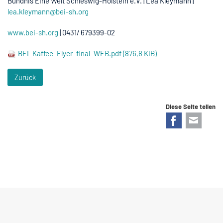
Bündnis Eine Welt Schleswig-Holstein e.V. | Lea Kleymann |
lea.kleymann@bei-sh.org
www.bei-sh.org
| 0431/ 679399-02
BEI_Kaffee_Flyer_final_WEB.pdf
(876,8 KiB)
Zurück
Diese Seite teilen
Facebook
E-mail