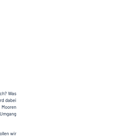
ich? Was
rd dabei
n Mooren
n Umgang
llen wir