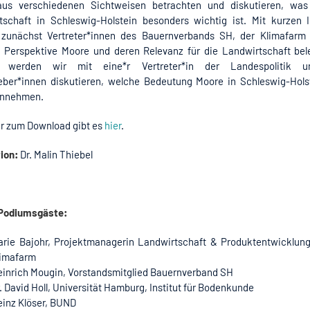
us verschiedenen Sichtweisen betrachten und diskutieren, was
tschaft in Schleswig-Holstein besonders wichtig ist. Mit kurzen 
zunächst Vertreter*innen des Bauernverbands SH, der Klimafarm
n Perspektive Moore und deren Relevanz für die Landwirtschaft bel
h werden wir mit
eine*r Vertreter*in der Landespolitik
u
eber*innen diskutieren, welche Bedeutung Moore in Schleswig-Hols
einnehmen.
er zum Download gibt es
hier
.
ion:
Dr. Malin Thiebel
Podiumsgäste:
arie Bajohr, Projektmanagerin Landwirtschaft & Produktentwicklung
limafarm
einrich Mougin, Vorstandsmitglied Bauernverband SH
. David Holl, Universität Hamburg, Institut für Bodenkunde
einz Klöser, BUND