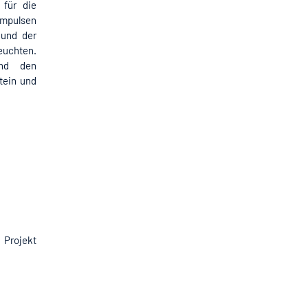
 für die
Impulsen
 und der
euchten.
nd den
tein und
 Projekt