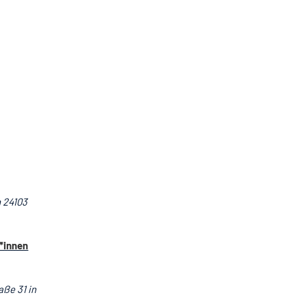
n 24103
t*innen
aße 31 in