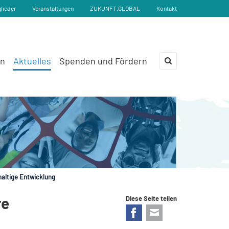
glieder
Veranstaltungen
ZUKUNFT.GLOBAL
Kontakt
en
Aktuelles
Spenden und Fördern
×
haltige Entwicklung
re
Diese Seite teilen
Facebook
E-mail