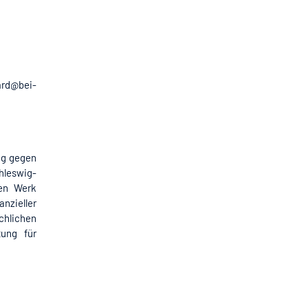
hard@bei-
ng gegen
hleswig-
hen Werk
nzieller
hlichen
tung für