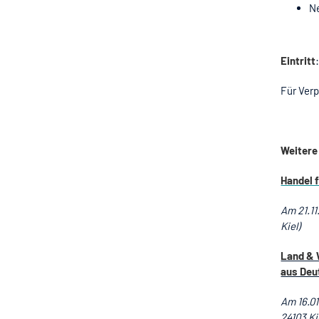
N
Eintritt
Für Verp
Weitere
Handel 
Am 21.11
Kiel)
Land & 
aus Deu
Am 16.01
24103 Ki