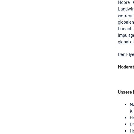
Moore a
Landwir
werden 
globale
Danac
Impulsg
global 
Den Fly
Moderat
Unsere 
M
K
H
Dr
H