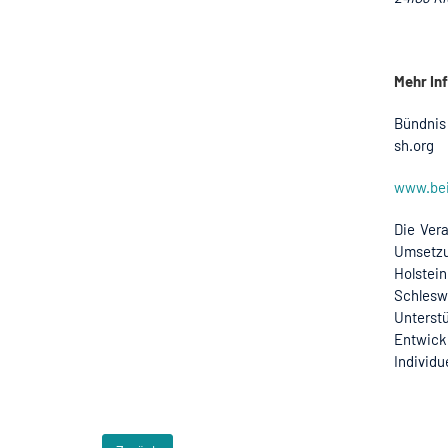
Mehr In
Bündnis 
sh.org
www.bei
Die Ver
Umsetzu
Holstei
Schlesw
Unters
Entwick
Individ