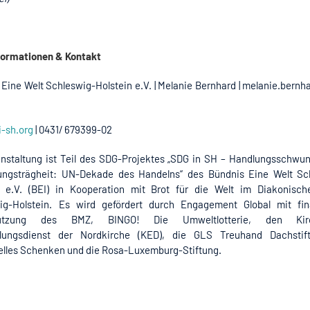
formationen & Kontakt
Eine Welt Schleswig-Holstein e.V. | Melanie Bernhard | melanie.bern
-sh.org
| 0431/ 679399-02
anstaltung ist Teil des SDG-Projektes „SDG in SH – Handlungsschwu
ngsträgheit: UN-Dekade des Handelns“ des Bündnis Eine Welt Sc
n e.V. (BEI) in Kooperation mit Brot für die Welt im Diakonisc
ig-Holstein. Es wird gefördert durch Engagement Global mit fina
tützung des BMZ, BINGO! Die Umweltlotterie, den Kirc
lungsdienst der Nordkirche (KED), die GLS Treuhand Dachstif
uelles Schenken und die Rosa-Luxemburg-Stiftung.