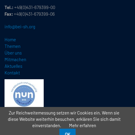
Tel.:
+49(0)431-679399-00
Fax:
+49(0)431-679399-06
info@bei-sh.org
Home
Themen
Über uns
Mitmachen
Aktuelles
Kontakt
Zur Reichweitemessung setzen wir Cookies ein. Wenn sie
diese Website weiterhin besuchen, erklären Sie sich damit
einverstanden.
Mehr erfahren
Copyright
2026 // Bündnis Eine Welt Schleswig-Holstein e.V. (BEI)
//
//
Datenschutz
Impressum
Kontakt
OK