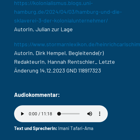
https://kolonialismus.blogs.uni-
hamburg.de/2024/04/03/hamburg-und-die-
sklaverei-3-der-kolonialunternehmer/
AutorIn, Julian zur Lage
https://www.stormarnlexikon.de/heinrichcarlsch
AutorIn, Dirk Hempel, Begleitende(r)
RedakteurIn, Hannah Rentschler_ Letzte
Änderung 14.12.2023 GND 118917323
Audiokommentar:
Text und Sprecherin:
Imani Tafari-Ama