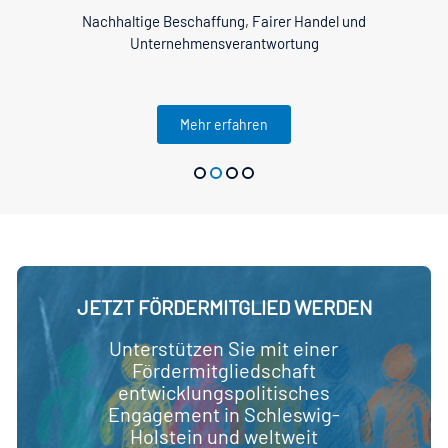
nd
Gemeinsam Zukunft gestalten
P
Mehr erfahren
JETZT FÖRDERMITGLIED WERDEN
Unterstützen Sie mit einer
Fördermitgliedschaft
entwicklungspolitisches
Engagement in Schleswig-
Holstein und weltweit