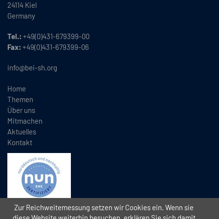
24114 Kiel
Germany
Tel.:
+49(0)431-679399-00
Fax:
+49(0)431-679399-06
info@bei-sh.org
Home
Themen
Über uns
Mitmachen
Aktuelles
Kontakt
Zur Reichweitemessung setzen wir Cookies ein. Wenn sie
diese Website weiterhin besuchen, erklären Sie sich damit