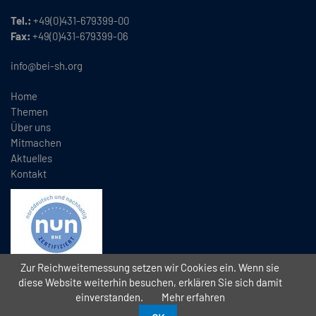
Tel.:
+49(0)431-679399-00
Fax:
+49(0)431-679399-06
info@bei-sh.org
Home
Themen
Über uns
Mitmachen
Aktuelles
Kontakt
Zur Reichweitemessung setzen wir Cookies ein. Wenn sie
diese Website weiterhin besuchen, erklären Sie sich damit
einverstanden.
Mehr erfahren
Copyright
2026 // Bündnis Eine Welt Schleswig-Holstein e.V. (BEI)
//
//
Datenschutz
Impressum
Kontakt