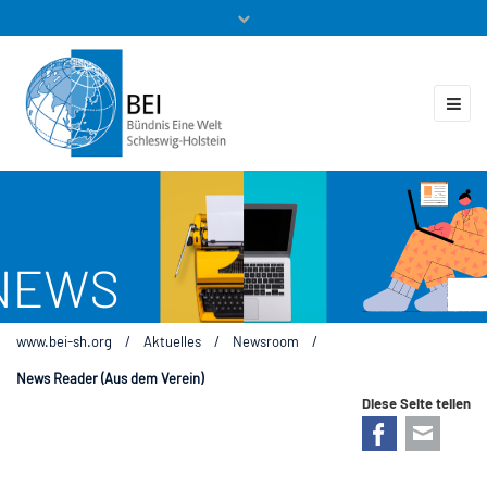
Mitglieder
Veranstaltungen
ZUKUNFT.GLOBAL
Kontakt
www.bei-sh.org
/
Aktuelles
/
Newsroom
/
News Reader (Aus dem Verein)
Diese Seite teilen
Facebook
E-mail