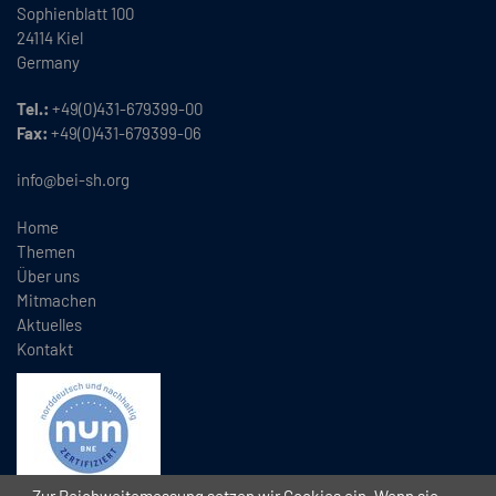
Sophienblatt 100
24114 Kiel
Germany
Tel.:
+49(0)431-679399-00
Fax:
+49(0)431-679399-06
info@bei-sh.org
Home
Themen
Über uns
Mitmachen
Aktuelles
Kontakt