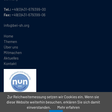
Tel.:
+49(0)431-679399-00
Fax:
+49(0)431-679399-06
info@bei-sh.org
Home
Themen
Über uns
Mitmachen
Aktuelles
Kontakt
Zur Reichweitemessung setzen wir Cookies ein. Wenn sie
diese Website weiterhin besuchen, erklären Sie sich damit
einverstanden.
Mehr erfahren
Copyright
2026 // Bündnis Eine Welt Schleswig-Holstein e.V. (BEI)