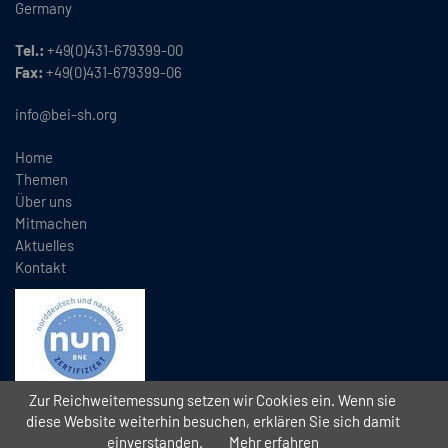
Germany
Tel.:
+49(0)431-679399-00
Fax:
+49(0)431-679399-06
info@bei-sh.org
Home
Themen
Über uns
Mitmachen
Aktuelles
Kontakt
Zur Reichweitemessung setzen wir Cookies ein. Wenn sie
diese Website weiterhin besuchen, erklären Sie sich damit
einverstanden.
Mehr erfahren
Copyright
2026 // Bündnis Eine Welt Schleswig-Holstein e.V. (BEI)