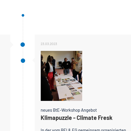
23.03.2023
neues BtE-Workshop Angebot
Klimapuzzle - Climate Fresk
In der vom BEI & EG gemeinsam organisierten